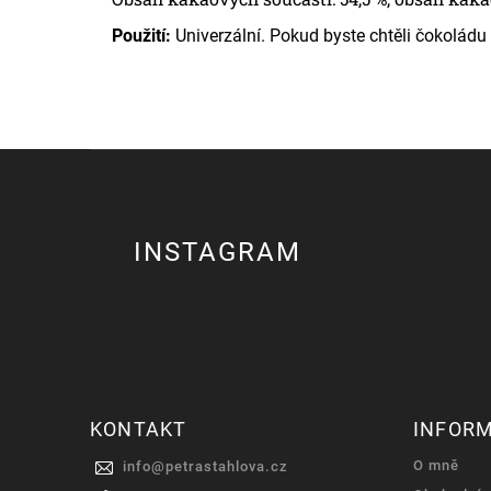
Použití:
Univerzální. Pokud byste chtěli čokoládu
INSTAGRAM
KONTAKT
INFOR
O mně
info
@
petrastahlova.cz