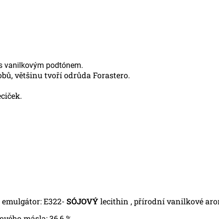
 s vanilkovým podtónem.
ů, většinu tvoří odrůda Forastero.
ciček.
, emulgátor: E322-
SÓJOVÝ
lecithin , přírodní vanilkové a
ového másla: 36,6 %.