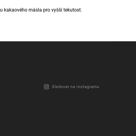
šku kakaového másla pro vyšší tekutost.
Sledovat na Instagramu