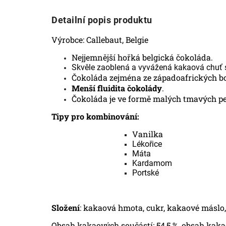
Detailní popis produktu
Výrobce: Callebaut, Belgie
Nejjemnější hořká belgická čokoláda.
Skvěle zaoblená a vyvážená kakaová chuť
Čokoláda zejména ze západoafrických bob
Menší fluidita čokolády
.
Čokoláda je ve formě malých tmavých pe
Tipy pro kombinování:
Vanilka
Lékořice
Máta
Kardamom
Portské
Složení
: kakaová hmota, cukr, kakaové máslo
Obsah kakaových součástí: 54,5 %, obsah kaka