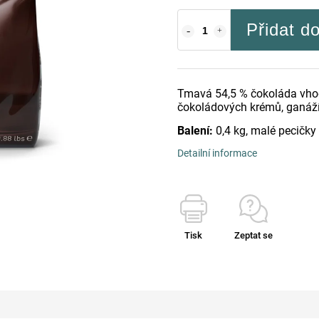
Přidat d
Tmavá 54,5 % čokoláda vhod
čokoládových krémů, ganáží
Balení:
0,4 kg, malé pecičky
Detailní informace
Tisk
Zeptat se