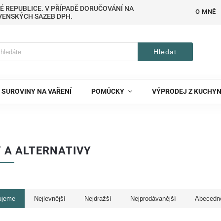
É REPUBLICE. V PŘÍPADĚ DORUČOVÁNÍ NA
O MNĚ
VENSKÝCH SAZEB DPH.
Hledat
SUROVINY NA VAŘENÍ
POMŮCKY
VÝPRODEJ Z KUCHY
 A ALTERNATIVY
ujeme
Nejlevnější
Nejdražší
Nejprodávanější
Abecedn