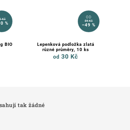
OD
5 Kč
59 Kč
20 %
–49 %
 g BIO
Lepenková podložka zlatá
různé průměry, 10 ks
30 Kč
od
sahují tak žádné