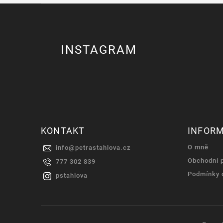
INSTAGRAM
KONTAKT
INFOR
O mně
info
@
petrastahlova.cz
Obchodní 
777 302 839
Podmínky 
pstahlova