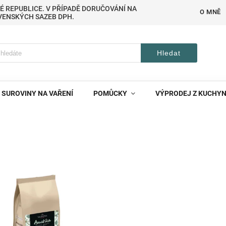
É REPUBLICE. V PŘÍPADĚ DORUČOVÁNÍ NA
O MNĚ
VENSKÝCH SAZEB DPH.
Hledat
SUROVINY NA VAŘENÍ
POMŮCKY
VÝPRODEJ Z KUCHY