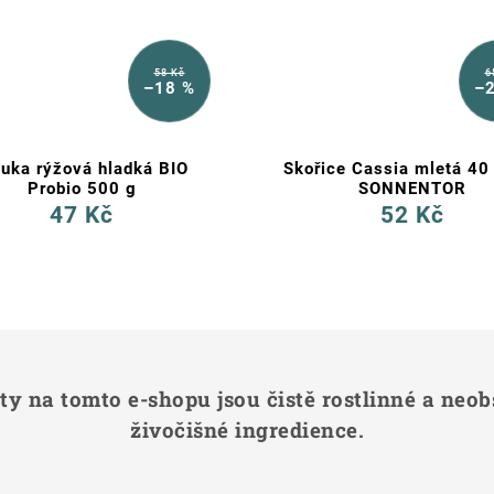
58 Kč
6
–18 %
–
uka rýžová hladká BIO
Skořice Cassia mletá 40
Probio 500 g
SONNENTOR
47 Kč
52 Kč
y na tomto e-shopu jsou čistě rostlinné a neob
živočišné ingredience.