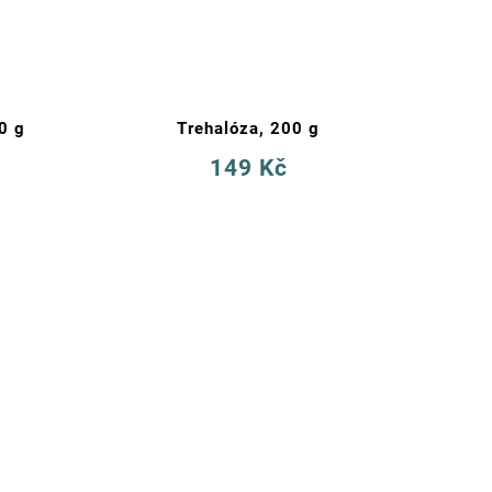
0 g
Trehalóza, 200 g
Val
149 Kč