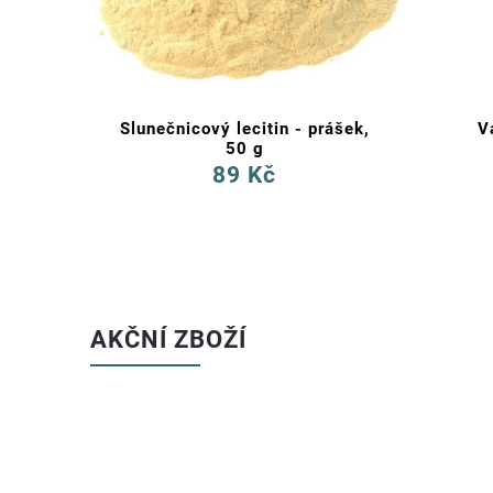
Slunečnicový lecitin - prášek,
V
00 ks
50 g
89 Kč
AKČNÍ ZBOŽÍ