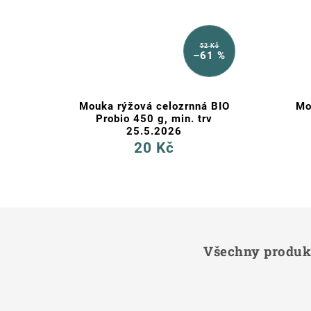
52 Kč
–61 %
Mouka rýžová celozrnná BIO
Mo
Probio 450 g, min. trv
25.5.2026
20 Kč
Všechny produkt