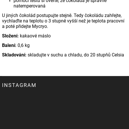
pomocí testu si ověřte, že čokoláda je správně
natemperovaná
U jiných čokolád postupujte stejně. Tedy čokoládu zahřejte,
vychlaďte na teplotu o 3 stupně vyšší než je teplota pracovní
a poté přidejte Mycryo.
Složení:
kakaové máslo
Balení:
0,6 kg
Skladování:
skladujte v suchu a chladu, do 20 stupňů Celsia
INSTAGRAM