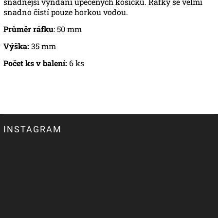
snadnější vyndání upečených košíčků. Ráfky se velmi
snadno čistí pouze horkou vodou.
Průměr ráfku
:
50 mm
Výška:
35 mm
Počet ks v balení:
6 ks
INSTAGRAM