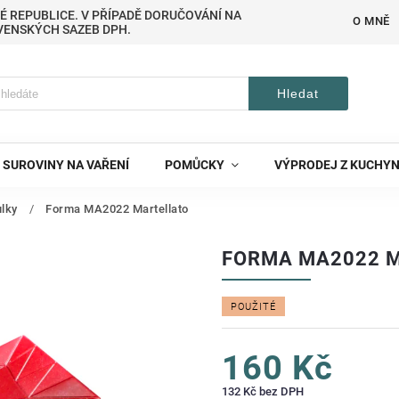
É REPUBLICE. V PŘÍPADĚ DORUČOVÁNÍ NA
O MNĚ
VENSKÝCH SAZEB DPH.
Hledat
SUROVINY NA VAŘENÍ
POMŮCKY
VÝPRODEJ Z KUCHY
ulky
/
Forma MA2022 Martellato
FORMA MA2022 
POUŽITÉ
160 Kč
132 Kč bez DPH