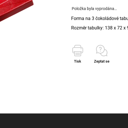
Položka byla vyprodána…
Forma na 3 čokoládové tab
Rozměr tabulky:
138 x 72 x
Tisk
Zeptat se