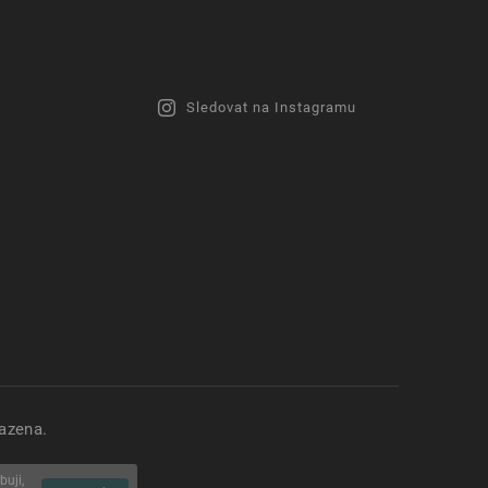
Sledovat na Instagramu
azena.
buji,