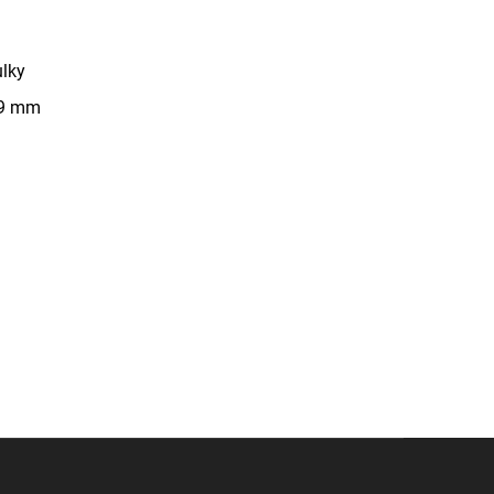
ulky
 9 mm