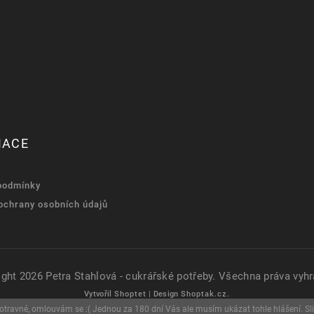
MACE
podmínky
ochrany osobních údajů
ight 2026
Petra Stahlová - cukrářské potřeby
. Všechna práva vyhr
Vytvořil
Shoptet
| Design
Shoptak.cz.
u otravné, omlouvám se :( Jednou za 180 dní Vás ale musím ukázat tohle hlášení. Sli