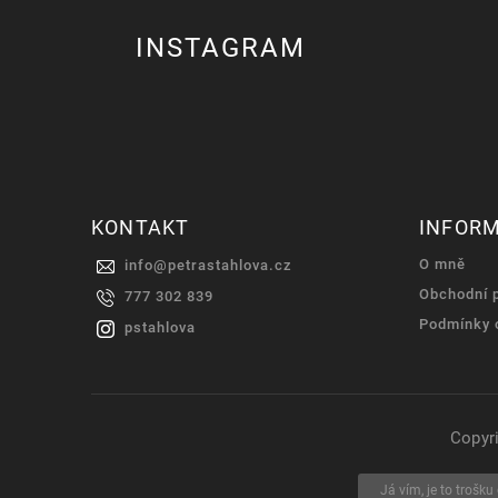
INSTAGRAM
KONTAKT
INFOR
O mně
info
@
petrastahlova.cz
Obchodní 
777 302 839
Podmínky 
pstahlova
Copyr
Já vím, je to trošk