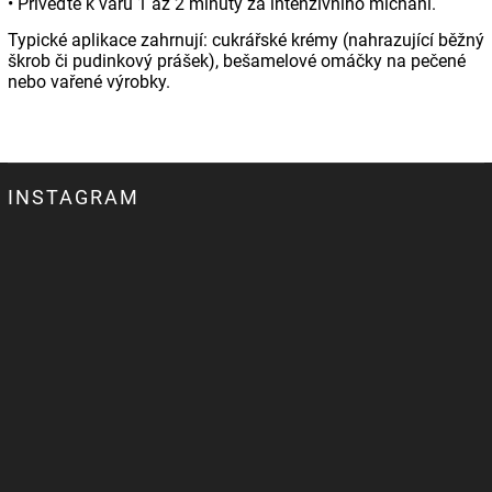
• Přiveďte k varu 1 až 2 minuty za intenzivního míchání.
Typické aplikace zahrnují: cukrářské krémy (nahrazující běžný
škrob či pudinkový prášek), bešamelové omáčky na pečené
nebo vařené výrobky.
INSTAGRAM