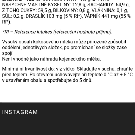
NASYCENÉ MASTNÉ KYSELINY: 12,8 g, SACHARIDY: 64,9 g,
Z TOHO CUKRY: 59,5 g, BÍLKOVINY: 0,8 g, VLÁKNINA: 0,1 g,
SŮL: 0,2 g, DRASLÍK 103 mg (5 % RI*), VÁPNÍK 441 mg (55 %
RI*).
*RI – Reference Intakes (referenční hodnota příjmu).
Vysoký obsah kokosového mléka může přirozeně způsobit
oddělení jednotlivých složek, po promíchaní se složky zase
spojí.
Není vhodné jako náhrada kojeneckého mléka.
Minimální trvanlivost do: viz víčko. Skladujte v suchu, chraňte
před teplem. Po otevření uchovávejte při teplotě 0 °C až + 8 °C
v uzavřeném obalu a spotřebujte do 5 dnů.
INSTAGRAM