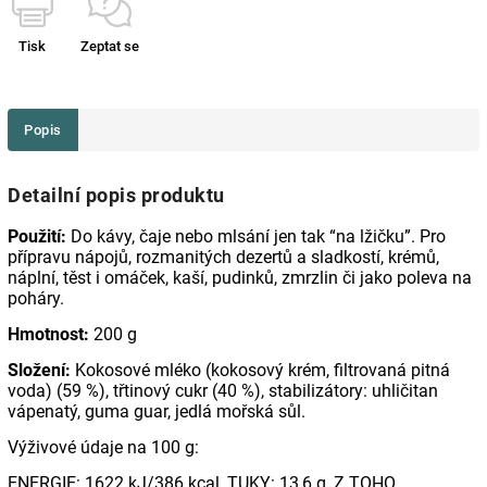
Tisk
Zeptat se
Popis
Detailní popis produktu
Použití:
Do kávy, čaje nebo mlsání jen tak “na lžičku”. Pro
přípravu nápojů, rozmanitých dezertů a sladkostí, krémů,
náplní, těst i omáček, kaší, pudinků, zmrzlin či jako poleva na
poháry.
Hmotnost:
200 g
Složení:
Kokosové mléko (kokosový krém, filtrovaná pitná
voda) (59 %), třtinový cukr (40 %), stabilizátory: uhličitan
vápenatý, guma guar, jedlá mořská sůl.
Výživové údaje na 100 g:
ENERGIE: 1622 kJ/386 kcal, TUKY: 13,6 g, Z TOHO