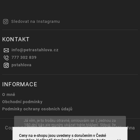
Sledovat na Instagramu
KONTAKT
info
@
petrastahlova.cz
777 302 839
pstahlova
INFORMACE
O mně
Obchodní podmínky
Podmínky ochrany osobních údajů
Já vím, je to trošku otravné, omlouvám se :( Jednou za
180 dní Vás ale musím ukázat tohle hlášení. Slibuji, že
Copyright 2026
Petra Stahlová - cukrářské potřeby
. Všechna
Vaše údaje nikdy nikomu nepředám a že nikdy
práva vyhrazena.
nedostanete žádný nevyžádaný e-mail.
Ceny na e-shopu jsou uvedeny s doručením v České
Tento web používá soubory cookie. Dalším procházením