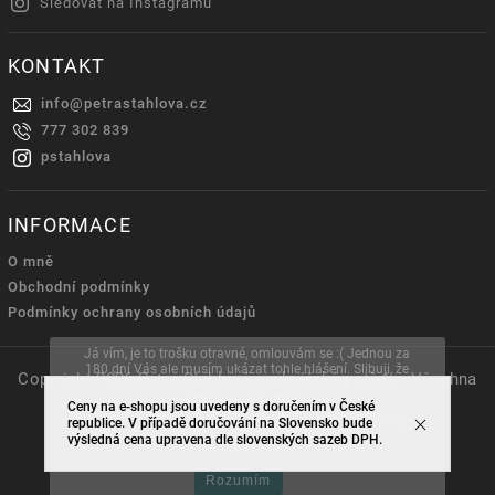
Sledovat na Instagramu
KONTAKT
info
@
petrastahlova.cz
777 302 839
pstahlova
INFORMACE
O mně
Obchodní podmínky
Podmínky ochrany osobních údajů
Já vím, je to trošku otravné, omlouvám se :( Jednou za
180 dní Vás ale musím ukázat tohle hlášení. Slibuji, že
Copyright 2026
Petra Stahlová - cukrářské potřeby
. Všechna
Vaše údaje nikdy nikomu nepředám a že nikdy
práva vyhrazena.
nedostanete žádný nevyžádaný e-mail.
Ceny na e-shopu jsou uvedeny s doručením v České
Tento web používá soubory cookie. Dalším procházením
republice. V případě doručování na Slovensko bude
Vytvořil
Shoptet
| Design
Shoptak.cz.
tohoto webu vyjadřujete souhlas s jejich používáním.. Více
výsledná cena upravena dle slovenských sazeb DPH.
informací
zde
.
Rozumím