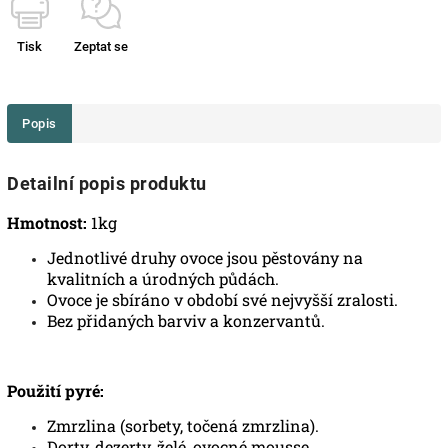
Tisk
Zeptat se
Popis
Detailní popis produktu
Hmotnost:
1kg
Jednotlivé druhy ovoce jsou pěstovány na
kvalitních a úrodných půdách.
Ovoce je sbíráno v období své nejvyšší zralosti.
Bez přidaných barviv a konzervantů.
Použití pyré:
Zmrzlina (sorbety, točená zmrzlina).
Dorty, dezerty, želé, ovocné mousse.