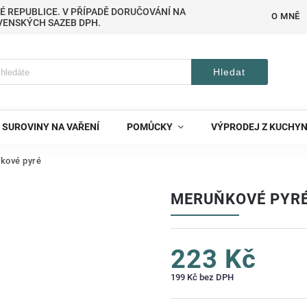
É REPUBLICE. V PŘÍPADĚ DORUČOVÁNÍ NA
O MNĚ
VENSKÝCH SAZEB DPH.
Hledat
SUROVINY NA VAŘENÍ
POMŮCKY
VÝPRODEJ Z KUCHY
kové pyré
MERUŇKOVÉ PYR
223 Kč
199 Kč bez DPH