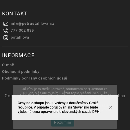
KONTAKT
info
@
petrastahlova.cz
777 302 839
pstahlova
INFORMACE
O mně
Obchodní podmínky
Podmínky ochrany osobních údajů
Já vím, je to trošku otravné, omlouvám se :( Jednou za
180 dní Vás ale musím ukázat tohle hlášení. Slibuji, že
Copyright 2026
Petra Stahlová - cukrářské potřeby
. Všechna
Vaše údaje nikdy nikomu nepředám a že nikdy
práva vyhrazena.
nedostanete žádný nevyžádaný e-mail.
Ceny na e-shopu jsou uvedeny s doručením v České
Tento web používá soubory cookie. Dalším procházením
republice. V případě doručování na Slovensko bude
Vytvořil
Shoptet
| Design
Shoptak.cz.
tohoto webu vyjadřujete souhlas s jejich používáním.. Více
výsledná cena upravena dle slovenských sazeb DPH.
informací
zde
.
Rozumím