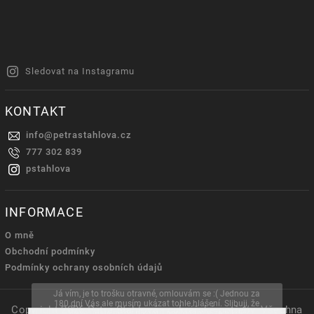
Sledovat na Instagramu
KONTAKT
info
@
petrastahlova.cz
777 302 839
pstahlova
INFORMACE
O mně
Obchodní podmínky
Podmínky ochrany osobních údajů
Já vím, je to trošku otravné, omlouvám se :( Jednou za
180 dní Vás ale musím ukázat tohle hlášení. Slibuji, že
Copyright 2026
Petra Stahlová - cukrářské potřeby
. Všechna
Vaše údaje nikdy nikomu nepředám a že nikdy