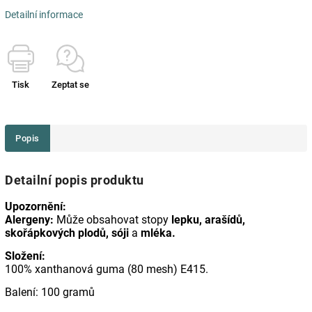
Detailní informace
Tisk
Zeptat se
Popis
Detailní popis produktu
Upozornění:
Alergeny:
Může obsahovat stopy
lepku, arašídů,
skořápkových plodů, sóji
a
mléka.
Složení:
100% xanthanová guma (80 mesh) E415.
Balení: 100 gramů