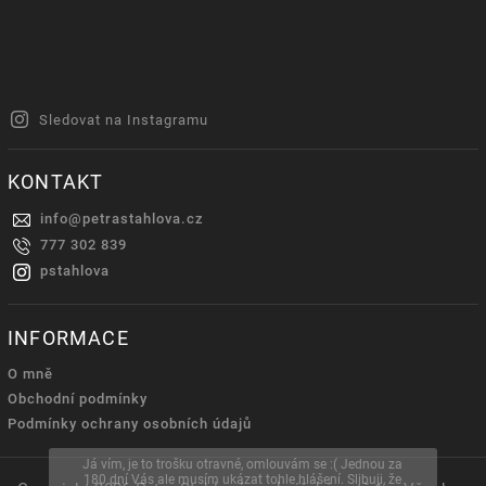
Sledovat na Instagramu
KONTAKT
info
@
petrastahlova.cz
777 302 839
pstahlova
INFORMACE
O mně
Obchodní podmínky
Podmínky ochrany osobních údajů
Já vím, je to trošku otravné, omlouvám se :( Jednou za
180 dní Vás ale musím ukázat tohle hlášení. Slibuji, že