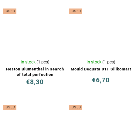
USED
USED
In stock
(1 pcs)
In stock
(1 pcs)
Heston Blumenthal in search
Mould Degusta 01T Silikomart
of total perfection
€6,70
€8,30
USED
USED