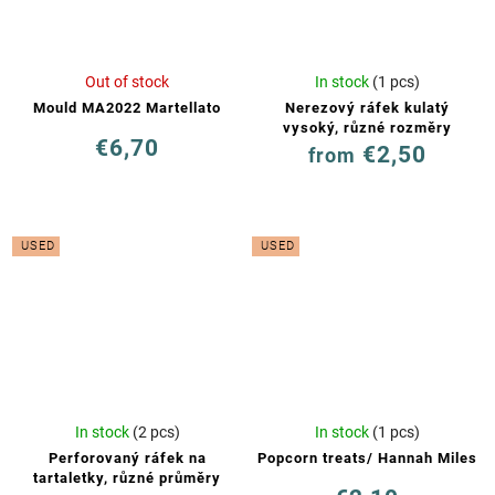
Out of stock
In stock
(1 pcs)
Mould MA2022 Martellato
Nerezový ráfek kulatý
vysoký, různé rozměry
€6,70
€2,50
from
USED
USED
In stock
(2 pcs)
In stock
(1 pcs)
Perforovaný ráfek na
Popcorn treats/ Hannah Miles
tartaletky, různé průměry