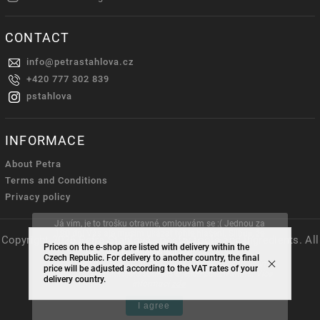
CONTACT
info
@
petrastahlova.cz
+420 777 302 839
pstahlova
INFORMACE
About Petra
Terms and Conditions
Privacy policy
Já vím, je to trošku otravné, omlouvám se :( Jednou za
180 dní Vás ale musím ukázat tohle hlášení. Slibuji, že
Copyright 2026
Petra Stahlová - pastry tools and ingredients
. All
Vaše údaje nikdy nikomu nepředám a že nikdy
Prices on the e-shop are listed with delivery within the
rights reserved.
nedostanete žádný nevyžádaný e-mail.
Czech Republic. For delivery to another country, the final
Tento web používá soubory cookie. Dalším procházením
price will be adjusted according to the VAT rates of your
Vytvořil
Shoptet
| Design
Shoptak.cz.
tohoto webu vyjadřujete souhlas s jejich používáním.. Více
delivery country.
informací
zde
.
I agree