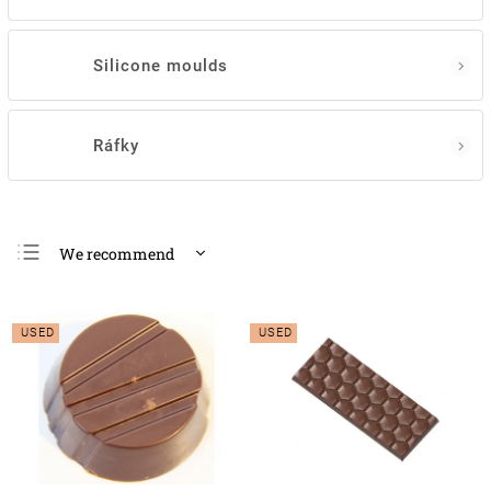
Silicone moulds
Ráfky
We recommend
Least expensive
Most expensive
USED
USED
Bestsellers
Alphabetically