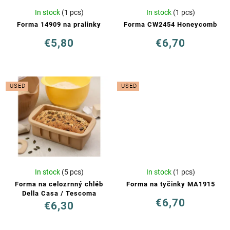
In stock
(1 pcs)
In stock
(1 pcs)
Forma 14909 na pralinky
Forma CW2454 Honeycomb
€5,80
€6,70
USED
USED
In stock
(5 pcs)
In stock
(1 pcs)
Forma na celozrnný chléb
Forma na tyčinky MA1915
Della Casa / Tescoma
€6,70
€6,30