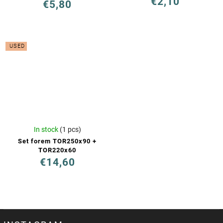
€2,10
€5,80
USED
In stock
(1 pcs)
Set forem TOR250x90 +
TOR220x60
€14,60