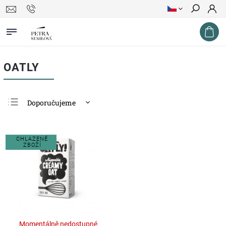
Hledat
OATLY
Doporučujeme
Nejlevnější
Nejdražší
CHLAZENÉ
ZBOŽÍ
Nejprodávanější
Abecedně
Momentálně nedostupné